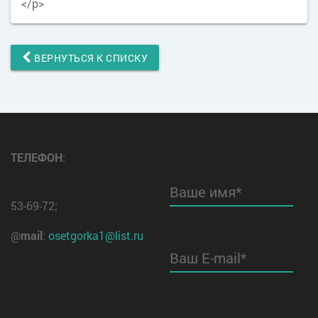
</p>
ВЕРНУТЬСЯ К СПИСКУ
ТЕЛЕФОН
:
Ваше имя*
53-69-72;
@
mail
:
osetgorka1@list.ru
Ваш E-mail*