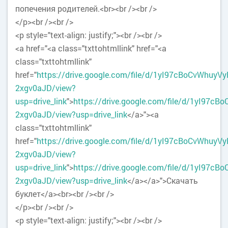
попечения родителей.<br><br /><br />
</p><br /><br />
<p style="text-align: justify;"><br /><br />
<a href="<a class="txttohtmllink" href="<a
class="txttohtmllink"
href="
https://drive.google.com/file/d/1yI97cBoCvWhuy
2xgv0aJD/view?
usp=drive_link
">
https://drive.google.com/file/d/1yI97
2xgv0aJD/view?usp=drive_link
</a>"><a
class="txttohtmllink"
href="
https://drive.google.com/file/d/1yI97cBoCvWhuy
2xgv0aJD/view?
usp=drive_link
">
https://drive.google.com/file/d/1yI97
2xgv0aJD/view?usp=drive_link
</a></a>">Скачать
буклет</a><br><br /><br />
</p><br /><br />
<p style="text-align: justify;"><br /><br />