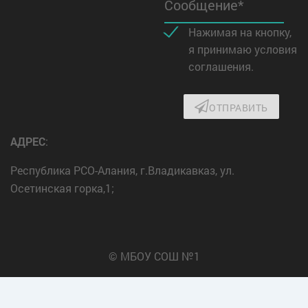
Сообщение*
Нажимая на кнопку,
я принимаю условия
соглашения.
ОТПРАВИТЬ
АДРЕС
:
Республика РСО-Алания, г.Владикавказ, ул.
Осетинская горка,1;
© МБОУ СОШ №1