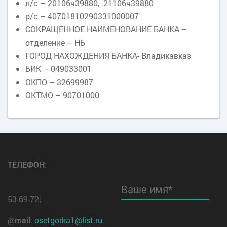
л/с – 20106ч39880, 21106ч39880
р/с – 40701810290331000007
СОКРАЩЕННОЕ НАИМЕНОВАНИЕ БАНКА –
отделение – НБ
ГОРОД НАХОЖДЕНИЯ БАНКА- Владикавказ
БИК – 049033001
ОКПО – 32699987
ОКТМО – 90701000
ТЕЛЕФОН
:
Ваше имя*
53-69-72;
@
mail
:
osetgorka1@list.ru