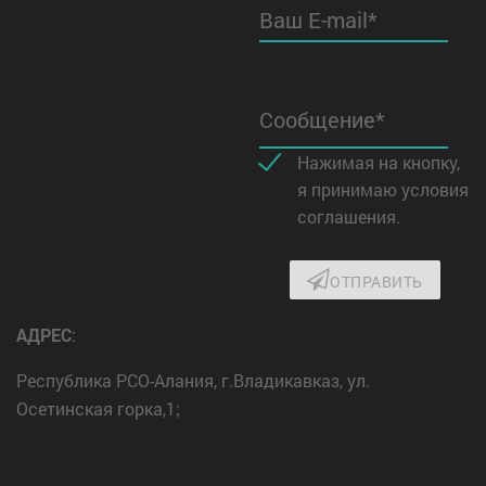
Ваш E-mail*
Сообщение*
Нажимая на кнопку,
я принимаю условия
соглашения.
ОТПРАВИТЬ
АДРЕС
:
Республика РСО-Алания, г.Владикавказ, ул.
Осетинская горка,1;