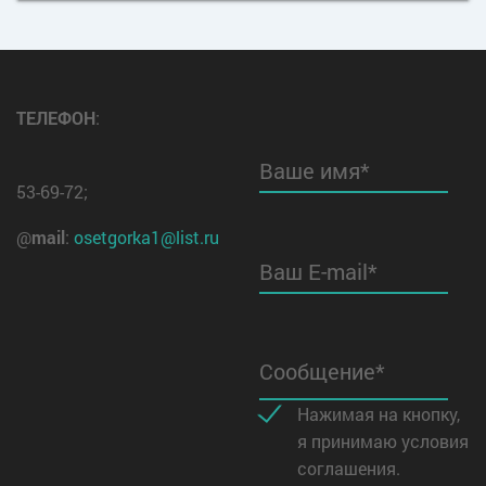
ТЕЛЕФОН
:
Ваше имя*
53-69-72;
@
mail
:
osetgorka1@list.ru
Ваш E-mail*
Сообщение*
Нажимая на кнопку,
я принимаю условия
соглашения.