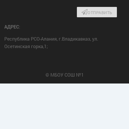
ОТПРАВИТЬ
АДРЕС
:
Республика РСО-Алания, г.Владикавказ, ул.
Осетинская горка,1;
© МБОУ СОШ №1