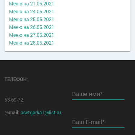
Меню на 21.05.2021
Меню на 24.05.2021
Меню на 25.05.2021
Меню на 26.05.2021
Меню на 27.05.2021
Меню на 28.05.2021
ТЕЛЕФОН
:
Ваше имя*
53-69-72;
@
mail
:
osetgorka1@list.ru
Ваш E-mail*