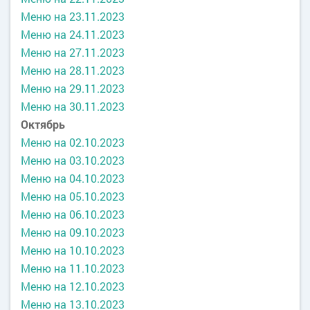
Меню на 23.11.2023
Меню на 24.11.2023
Меню на 27.11.2023
Меню на 28.11.2023
Меню на 29.11.2023
Меню на 30.11.2023
Октябрь
Меню на 02.10.2023
Меню на 03.10.2023
Меню на 04.10.2023
Меню на 05.10.2023
Меню на 06.10.2023
Меню на 09.10.2023
Меню на 10.10.2023
Меню на 11.10.2023
Меню на 12.10.2023
Меню на 13.10.2023