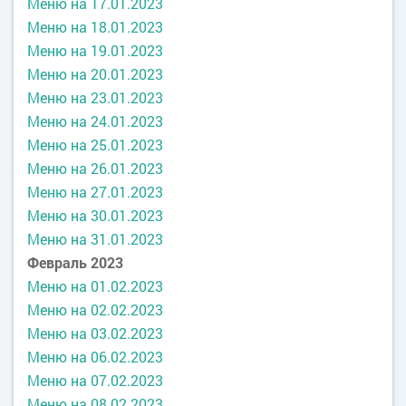
Меню на 17.01.2023
Меню на 18.01.2023
Меню на 19.01.2023
Меню на 20.01.2023
Меню на 23.01.2023
Меню на 24.01.2023
Меню на 25.01.2023
Меню на 26.01.2023
Меню на 27.01.2023
Меню на 30.01.2023
Меню на 31.01.2023
Февраль 2023
Меню на 01.02.2023
Меню на 02.02.2023
Меню на 03.02.2023
Меню на 06.02.2023
Меню на 07.02.2023
Меню на 08.02.2023