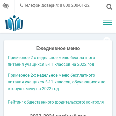
Телефон доверия: 8 800 200-01-22
Ежедневное меню
Примерное 2-х недельное меню бесплатного
питания учащихся 5-11 классов на 2022 год
Примерное 2-х недельное меню бесплатного
питания учащихся 5-11 классов, обучающихся во
вторую смену на 2022 год
Рейтинг общественного (родительского) контроля
2023-2024 учебный год