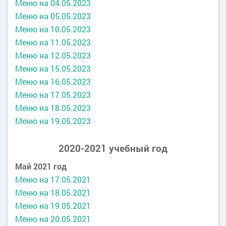
Меню на 04.05.2023
Меню на 05.05.2023
Меню на 10.05.2023
Меню на 11.05.2023
Меню на 12.05.2023
Меню на 15.05.2023
Меню на 16.05.2023
Меню на 17.05.2023
Меню на 18.05.2023
Меню на 19.05.2023
2020-2021 учебный год
Май 2021 год
Меню на 17.05.2021
Меню на 18.05.2021
Меню на 19.05.2021
Меню на 20.05.2021