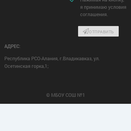
я принимаю условия
соглашения.
ОТПРАВИТЬ
АДРЕС
:
Республика РСО-Алания, г.Владикавказ, ул.
Осетинская горка,1;
© МБОУ СОШ №1