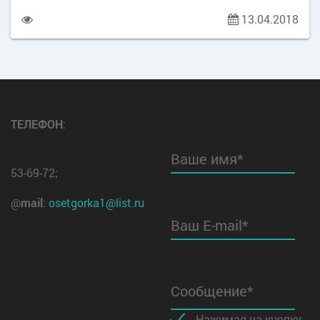
образования, Главный интернет сервис регионов
13.04.2018
России и редакция журнала «Экономическая
политика России» формируют Всероссийскую
социальную сеть работников образования.
Бесплатно присоединиться к коллегам-педагогам
могут учреждения общего образования и их
сотрудники. Ссылка на ресурс: https://worknet-
ТЕЛЕФОН
:
info.ru/socset_rabotnikov_obrazovaniya
Ваше имя*
53-69-72;
@
mail
:
osetgorka1@list.ru
Ваш E-mail*
Сообщение*
Нажимая на кнопку,