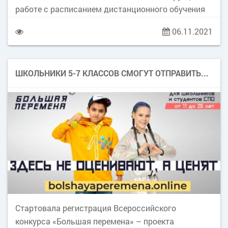
«Большая перемена» реализуется в рамках
работе с расписанием дистанционного обучения
Национального проекта «Образование».
Инструкция по подключению к урокам с помощью
06.11.2021
с ZOOM (программа для участия в онлайн-
конференциях – дистанционных уроках)
ШКОЛЬНИКИ 5-7 КЛАССОВ СМОГУТ ОТПРАВИТЬСЯ В ПУТЕШЕСТВИЕ ПО РОССИИ И ОТДОХНУТЬ В «АРТЕКЕ»
Стартовала регистрация Всероссийского
конкурса «Большая перемена» – проекта