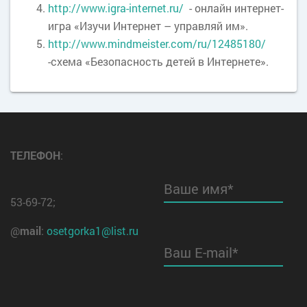
http://www.igra-internet.ru/
- онлайн интернет-
игра «Изучи Интернет – управляй им».
http://www.mindmeister.com/ru/12485180/
-схема «Безопасность детей в Интернете».
ТЕЛЕФОН
:
Ваше имя*
53-69-72;
@
mail
:
osetgorka1@list.ru
Ваш E-mail*