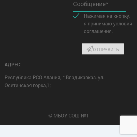
Сообщение*
Нажимая на кнопку,
я принимаю условия
соглашения.
ОТПРАВИТЬ
АДРЕС
:
Республика РСО-Алания, г.Владикавказ, ул.
Осетинская горка,1;
© МБОУ СОШ №1