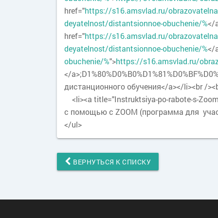
href="
https://s16.amsvlad.ru/obrazovateln
deyatelnost/distantsionnoe-obuchenie/%
</
href="
https://s16.amsvlad.ru/obrazovateln
deyatelnost/distantsionnoe-obuchenie/%
</
obuchenie/%
">
https://s16.amsvlad.ru/obra
</a>;D1%80%D0%B0%D1%81%D0%BF%D0%B
дистанционного обучения</a></li><br /><br
<li><a title="Instruktsiya-po-rabote-s-Zo
с помощью с ZOOM (программа для участия
</ul>
ВЕРНУТЬСЯ К СПИСКУ