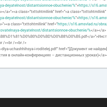
aya-deyatelnost/distantsionnoe-obuchenie/%
">
https://s16.ams
a></a>"><a class="txttohtmllink" href="<a class="txttohtmllink"
aya-deyatelnost/distantsionnoe-obuchenie/%
">
https://s16.ams
a>"><a class="txttohtmllink" href="
https://s16.amsvlad.ru/obra
zovatelnaya-deyatelnost/distantsionnoe-obuchenie/%
</a></a>
8%D1%81%D0%B0%D0%BD%D0%B8%D0%B5.pdf</a>">Инструк
 /><br /><br />
om-dlya-uchashhihsya-i-roditelej.pdf" href="[Документ не на
 в онлайн-конференциях – дистанционных уроках)</a></li>