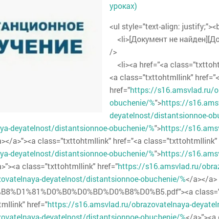
уроках)
<ul style="text-align: justify;"><
<li>[Документ не найден][Доку
/>
<li><a href="<a class="txttohtm
<a class="txttohtmllink" href="
href="
https://s16.amsvlad.ru/o
obuchenie/%
">
https://s16.ams
deyatelnost/distantsionnoe-o
aya-deyatelnost/distantsionnoe-obuchenie/%
">
https://s16.ams
a></a>"><a class="txttohtmllink" href="<a class="txttohtmllink"
aya-deyatelnost/distantsionnoe-obuchenie/%
">
https://s16.ams
a>"><a class="txttohtmllink" href="
https://s16.amsvlad.ru/obra
zovatelnaya-deyatelnost/distantsionnoe-obuchenie/%
</a></a>
D1%81%D0%B0%D0%BD%D0%B8%D0%B5.pdf"><a class="txtt
mllink" href="
https://s16.amsvlad.ru/obrazovatelnaya-deyatel
zovatelnaya-deyatelnost/distantsionnoe-obuchenie/%
</a>"><a 