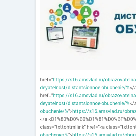
href="
https://s16.amsvlad.ru/obrazovateln
deyatelnost/distantsionnoe-obuchenie/%
</
href="
https://s16.amsvlad.ru/obrazovateln
deyatelnost/distantsionnoe-obuchenie/%
</
obuchenie/%
">
https://s16.amsvlad.ru/obra
</a>;D1%80%D0%B0%D1%81%D0%BF%D0%B8%
class="txttohtmllink" href="<a class="txttoht
obuchenie/%
">
https://s16.amsvlad.ru/obra